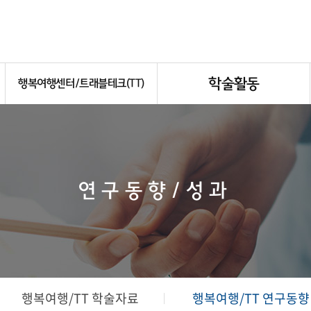
학술활동
행복여행센터/트래블테크(TT)
연구동향/성과
행복여행/TT 학술자료
행복여행/TT 연구동향