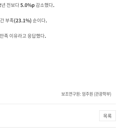
2
년 전보다
5.0%p
감소했다
.
간 부족
(23.1%)
순이다
.
불만족 이유라고 응답했다
.
보조연구원: 엄주원 (관광학부)
목록