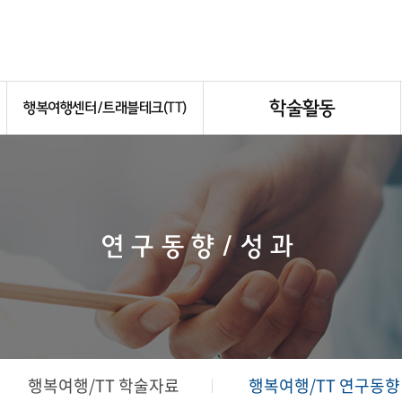
학술활동
행복여행센터/트래블테크(TT)
연구동향/성과
행복여행/TT 학술자료
행복여행/TT 연구동향