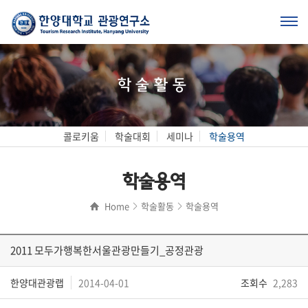
학술활동
콜로키움
학술대회
세미나
학술용역
학술용역
Home
학술활동
학술용역
2011 모두가행복한서울관광만들기_공정관광
한양대관광랩
2014-04-01
조회수
2,283