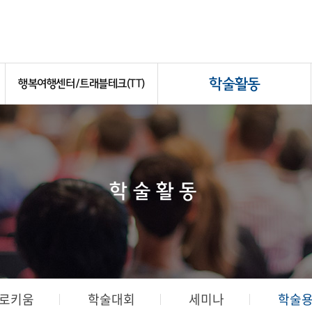
학술활동
행복여행센터/트래블테크(TT)
학술활동
로키움
학술대회
세미나
학술