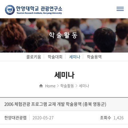
학술활동
콜로키움
학술대회
세미나
학술용역
세미나
Home
학술활동
세미나
2006 체험관광 프로그램 교재 개발 학술용역 (충북 영동군)
한양대관광랩
2020-05-27
조회수
1,426