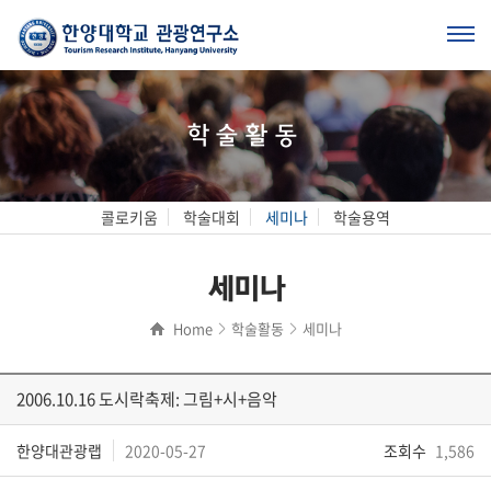
학술활동
콜로키움
학술대회
세미나
학술용역
세미나
Home
학술활동
세미나
2006.10.16 도시락축제: 그림+시+음악
한양대관광랩
2020-05-27
조회수
1,586