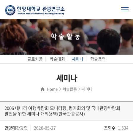
학술활동
콜로키움
학술대회
세미나
학술용역
세미나
Home
학술활동
세미나
2006 내나라 여행박람회 모니터링, 평가회의 및 국내관광박람회
발전을 위한 세미나 개최용역(한국관광공사)
한양대관광랩
2020-05-27
조회수
1,534