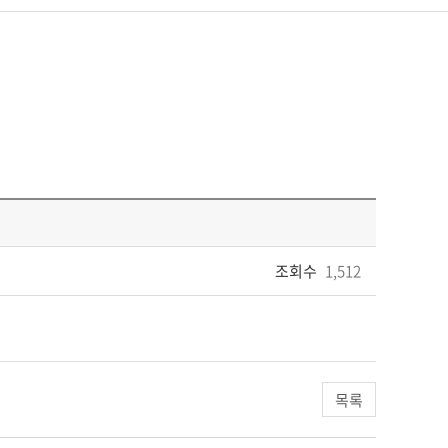
조회수
1,512
목록