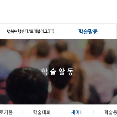
학술활동
행복여행센터/트래블테크(TT)
학술활동
로키움
학술대회
세미나
학술