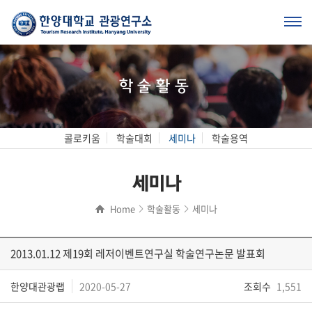
학술활동
콜로키움
학술대회
세미나
학술용역
세미나
Home
학술활동
세미나
2013.01.12 제19회 레저이벤트연구실 학술연구논문 발표회
한양대관광랩
2020-05-27
조회수
1,551